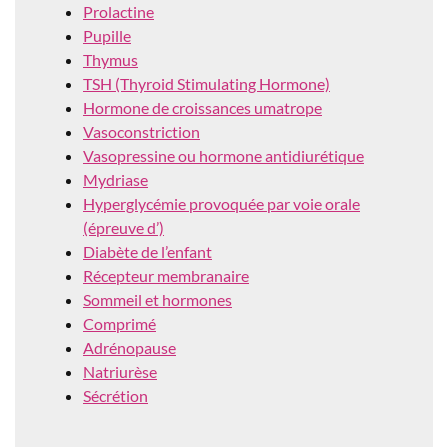
Prolactine
Pupille
Thymus
TSH (Thyroid Stimulating Hormone)
Hormone de croissances umatrope
Vasoconstriction
Vasopressine ou hormone antidiurétique
Mydriase
Hyperglycémie provoquée par voie orale
(épreuve d’)
Diabète de l’enfant
Récepteur membranaire
Sommeil et hormones
Comprimé
Adrénopause
Natriurèse
Sécrétion