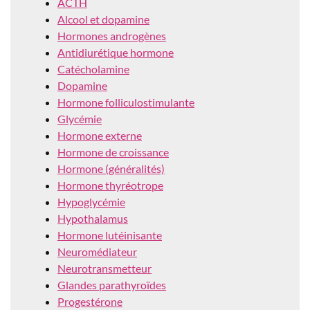
ACTH
Alcool et dopamine
Hormones androgènes
Antidiurétique hormone
Catécholamine
Dopamine
Hormone folliculostimulante
Glycémie
Hormone externe
Hormone de croissance
Hormone (généralités)
Hormone thyréotrope
Hypoglycémie
Hypothalamus
Hormone lutéinisante
Neuromédiateur
Neurotransmetteur
Glandes parathyroïdes
Progestérone